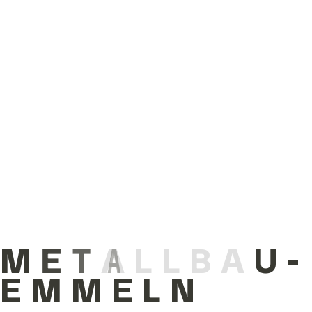
Ausbildungsplatz Metallbauer
(m/w) - Fachrichtung
Konstruktionstechnik
Ausbildungsplatz
Feinwerkmechaniker (m/w/d)
Bewerbung & Kontakt
M
E
T
A
L
L
B
A
U
-
Bitte sende deine Unterlagen an
E
M
M
E
L
N
bewerbung@metallbau-emmeln.de
oder rufe