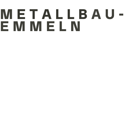
M
E
T
A
L
L
B
A
U
-
ZU DEN CONTAINERN
E
M
M
E
L
N
Sicherheit trifft System
Zugangssysteme
Zugangstechnik für moderne
Sicherheitsstandards. Von Drehkreuzen über
Tore bis hin zu elektronischen Zutrittslösungen:
Wir liefern intelligente Systeme für Industrie,
Events oder Behörden – sicher, effizient,